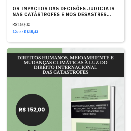
OS IMPACTOS DAS DECISÕES JUDICIAIS
NAS CATÁSTROFES E NOS DESASTRES
AMBIENTAIS: UMA ANÁLISE DO CASO
R$150,00
PARADIGMÁTICO DE BRUMADINHO
12
x de
R$15,43