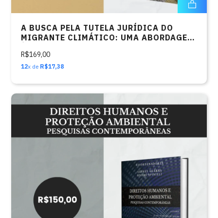
A BUSCA PELA TUTELA JURÍDICA DO
MIGRANTE CLIMÁTICO: UMA ABORDAGEM
À LUZ DO (NOVO) DIREITO
R$169,00
INTERNACIONAL DAS CATÁSTROFES
12
x de
R$17,38