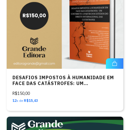
DESAFIOS IMPOSTOS À HUMANIDADE EM
FACE DAS CATÁSTROFES: UM
CONTRIBUTO À PARTIR DOS ESTUDOS DO
R$150,00
DIREITO INTERNACIONAL DAS
CATÁSTROFES
12
x de
R$15,43